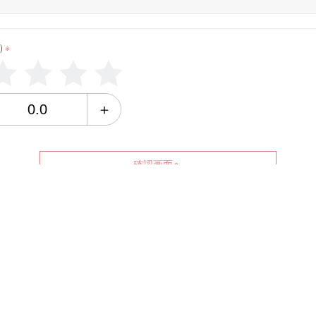
)
※
＋
確認画面へ
リセット
SCHEDULE
THERAPIST
BLOG
ACCESS
RECRUIT
ENQUETE