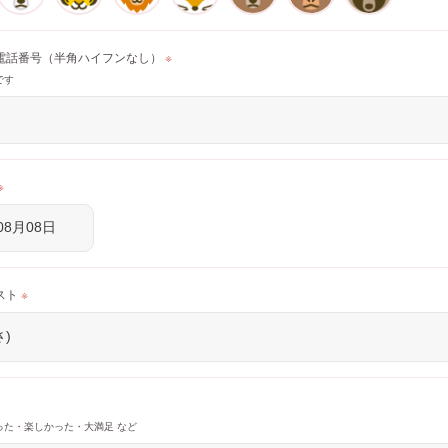
電話番号
（半角ハイフンなし）
※
です
※
スト
※
った・楽しかった・大満足 など