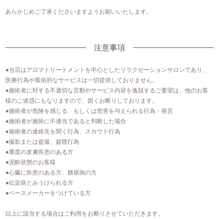
あらかじめご了承くださいますようお願いいたします。
注意事項
●当店はアロマトリートメントを中⼼としたリラクゼーションサロンであり、
医療⾏為や⾵俗的なサービスは⼀切提供しておりません。
●施術者に対する不適切な⾔動やサービス内容を逸脱するご要望は、他のお客
様のご迷惑にもなりますので、固くお断りしております。
●施術者が危険を感じる、もしくは危害を与えられる行為・発言
●施術者が施術に不適当であると判断した場合
●施術者の連絡先を聞く行為、スカウト行為
●撮影または盗撮、盗聴行為
●重度の皮膚疾患のある方
●泥酔状態のお客様
●心臓に疾患のある方、糖尿病の方
●伝染病とみうけられる方
●ペースメーカーをつけている方
以上に該当する場合はご利用をお断りさせていただきます。