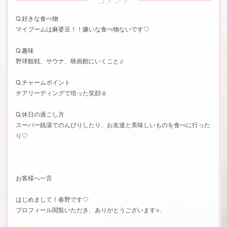
コメント
Q.好きな食べ物
マイブームは麻婆豆！！嫌いな食べ物ないです♡
Q.趣味
野球観戦、サウナ、映画館にいくこと♫
Q.チャームポイント
チアリーディングで培った笑顔☺︎
Q.休日の過ごし方
スーパー銭湯でのんびりしたり、お友達と美味しいものを食べに行った
り♡
お客様へ一言
はじめまして！春野です♡
プロフィール閲覧いただき、ありがとうございます⟡.·