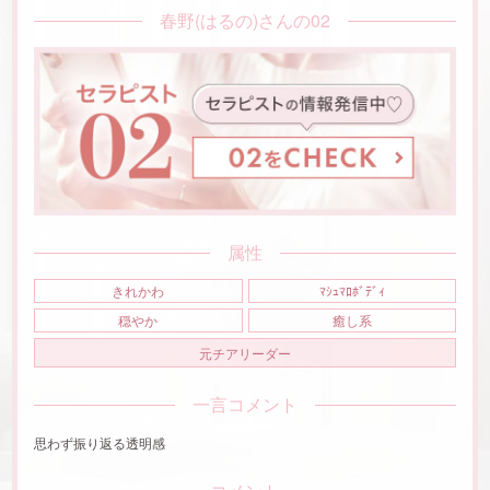
春野(はるの)さんの02
属性
きれかわ
ﾏｼｭﾏﾛﾎﾞﾃﾞｨ
穏やか
癒し系
元チアリーダー
一言コメント
思わず振り返る透明感