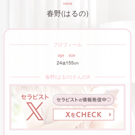
name
春野(はるの)
プロフィール
age
size
24
155
歳
cm
春野(はるの)さんのX