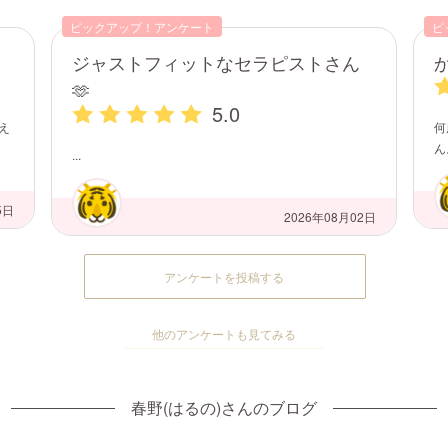
ピックアップ！アンケート
ピ
ジャストフィットなセラピストさん
🫶
5.0
え
何
ん。
...
5日
2026年08月02日
アンケートを投稿する
他のアンケートも見てみる
春野(はるの)さんのブログ