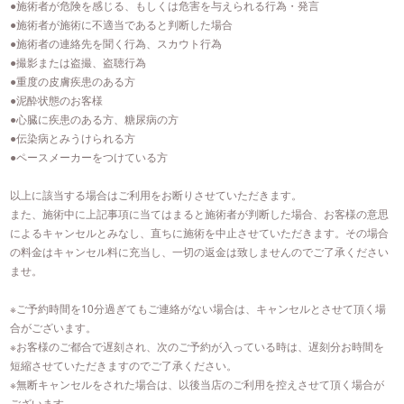
●施術者が危険を感じる、もしくは危害を与えられる行為・発言
●施術者が施術に不適当であると判断した場合
●施術者の連絡先を聞く行為、スカウト行為
●撮影または盗撮、盗聴行為
●重度の皮膚疾患のある方
●泥酔状態のお客様
●心臓に疾患のある方、糖尿病の方
●伝染病とみうけられる方
●ペースメーカーをつけている方
以上に該当する場合はご利用をお断りさせていただきます。
また、施術中に上記事項に当てはまると施術者が判断した場合、お客様の意思
によるキャンセルとみなし、直ちに施術を中止させていただきます。その場合
の料金はキャンセル料に充当し、一切の返金は致しませんのでご了承ください
ませ。
※ご予約時間を10分過ぎてもご連絡がない場合は、キャンセルとさせて頂く場
合がございます。
※お客様のご都合で遅刻され、次のご予約が入っている時は、遅刻分お時間を
短縮させていただきますのでご了承ください。
※無断キャンセルをされた場合は、以後当店のご利用を控えさせて頂く場合が
ございます。