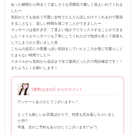
会った瞬間から明るくて楽しそうな雰囲気で優しく迎えいれてくれま
した〜
笑顔がとても似合う可愛い女性でどんどん話しかけてくれるので緊張
することなく、楽しい時間を過ごすことができました〜
マッサージは強すぎず、丁度よい強さでリラックスすることができま
した！オイルマッサージも丁寧にしてくれたので気持ち良くて寝落ち
してしまうかと思いました笑
こちらの反応に小悪魔っぽい笑顔をしていたところが更に可愛らしく
たまらない時間でした〜
スタイルから笑顔から会話まで全て最高だったので再訪確定です！！
またよろしくお願いします！
【春野(はるの)】からのコメント
アンケートありがとうございます⟡.·*.
とっても嬉しいお言葉ばかりで、何度も読み返しちゃいまし
た🥹🤍
早速、次のご予約もありがとうございます(*´ω`*)