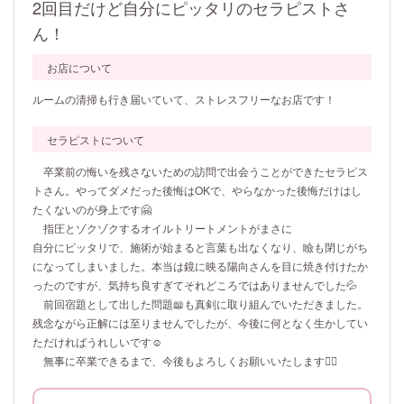
2回目だけど自分にピッタリのセラピストさ
ん！
お店について
ルームの清掃も行き届いていて、ストレスフリーなお店です！
セラピストについて
卒業前の悔いを残さないための訪問で出会うことができたセラピス
トさん。やってダメだった後悔はOKで、やらなかった後悔だけはし
たくないのが身上です🤗
指圧とゾクゾクするオイルトリートメントがまさに
自分にピッタリで、施術が始まると言葉も出なくなり、瞼も閉じがち
になってしまいました。本当は鏡に映る陽向さんを目に焼き付けたか
ったのですが、気持ち良すぎてそれどころではありませんでした💦
前回宿題として出した問題📖も真剣に取り組んでいただきました。
残念ながら正解には至りませんでしたが、今後に何となく生かしてい
ただければうれしいです☺️
無事に卒業できるまで、今後もよろしくお願いいたします🙇‍♂️