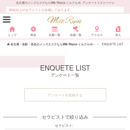
名古屋のメンズエステならMilk Repos-ミルクルポ- アンケートリストページ
本格エステ・マッサージにより、最上級の癒しをご提供いたします。
60名以上のセラピストが在籍しております。
トップ
料金
出勤一覧
在籍一覧
アクセス
求人
名古屋・名駅・高岳のメンズエステならMilk Repos-ミルクルポ--
ENQUETE LIST
ENQUETE LIST
アンケート一覧
アンケートを投稿する
セラピストで絞り込み
セラピスト: