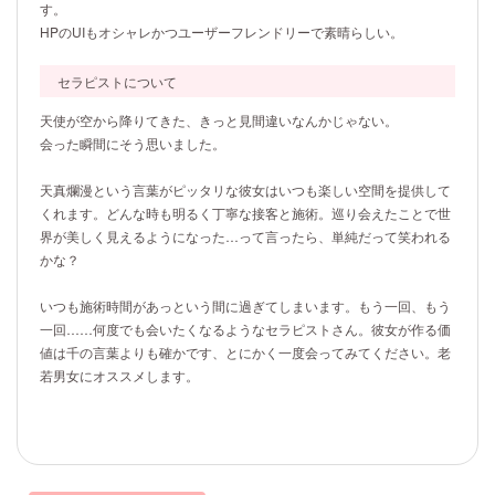
す。
HPのUIもオシャレかつユーザーフレンドリーで素晴らしい。
セラピストについて
天使が空から降りてきた、きっと見間違いなんかじゃない。
会った瞬間にそう思いました。
天真爛漫という言葉がピッタリな彼女はいつも楽しい空間を提供して
くれます。どんな時も明るく丁寧な接客と施術。巡り会えたことで世
界が美しく見えるようになった…って言ったら、単純だって笑われる
かな？
いつも施術時間があっという間に過ぎてしまいます。もう一回、もう
一回……何度でも会いたくなるようなセラピストさん。彼女が作る価
値は千の言葉よりも確かです、とにかく一度会ってみてください。老
若男女にオススメします。