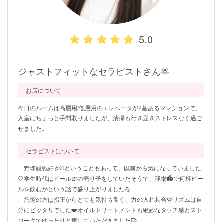
5.0
ジャストフィットなセラピストさん🫶
お店について
今日のルームは高層用/低層用のエレベータが2基あるマンションで、
入室にちょっと手間取りましたが、清掃も行き届きストレスなく過ご
せました。
セラピストについて
野球観戦好き⚾️ということもあって、以前から気になっていました
🤍学生時代はビール🍺の売り子をしていたそうで、球場🏟️で何杯ビー
ルを飲むかという話で盛り上がりました💪
施術の方は指圧からとても気持ち良く、力の入れ具合やリズムは自
分にピッタリでした❤️オイルトリートメントも絶妙なタッチ感とスト
ロークでゆったりと癒していただきました🥰