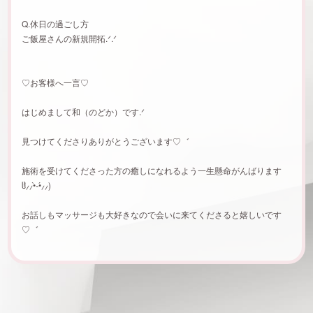
Q.休日の過ごし方
ご飯屋さんの新規開拓.ᐟ‪.ᐟ‪
♡お客様へ一言♡
はじめまして和（のどか）です.ᐟ‪
見つけてくださりありがとうございます‪♡゛‬
施術を受けてくださった方の癒しになれるよう一生懸命がんばります
ჱ̒⸝⸝•̀֊•́⸝⸝)‪
お話しもマッサージも大好きなので会いに来てくださると嬉しいです‪
♡゛