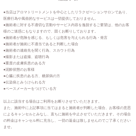
●当店はアロマトリートメントを中⼼としたリラクゼーションサロンであり、
医療⾏為や⾵俗的なサービスは⼀切提供しておりません。
●施術者に対する不適切な⾔動やサービス内容を逸脱するご要望は、他のお客
様のご迷惑にもなりますので、固くお断りしております。
●施術者が危険を感じる、もしくは危害を与えられる行為・発言
●施術者が施術に不適当であると判断した場合
●施術者の連絡先を聞く行為、スカウト行為
●撮影または盗撮、盗聴行為
●重度の皮膚疾患のある方
●泥酔状態のお客様
●心臓に疾患のある方、糖尿病の方
●伝染病とみうけられる方
●ペースメーカーをつけている方
以上に該当する場合はご利用をお断りさせていただきます。
また、施術中に上記事項に当てはまると施術者が判断した場合、お客様の意思
によるキャンセルとみなし、直ちに施術を中止させていただきます。その場合
の料金はキャンセル料に充当し、一切の返金は致しませんのでご了承ください
ませ。