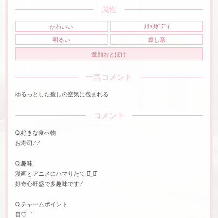
属性
かわいい
ﾒﾘﾊﾘﾎﾞﾃﾞｨ
明るい
癒し系
童顔おとぼけ
一言コメント
ゆるっとした癒しの空気に包まれる
コメント
‬Q.好きな食べ物
お寿司.ᐟ‪.ᐟ‪
Q.趣味
漫画とアニメにハマりたて ⌯᷄︎ ̫ ⌯᷅︎
好奇心旺盛で多趣味です.ᐟ‪
Q.チャームポイント
目‪♡゛‬