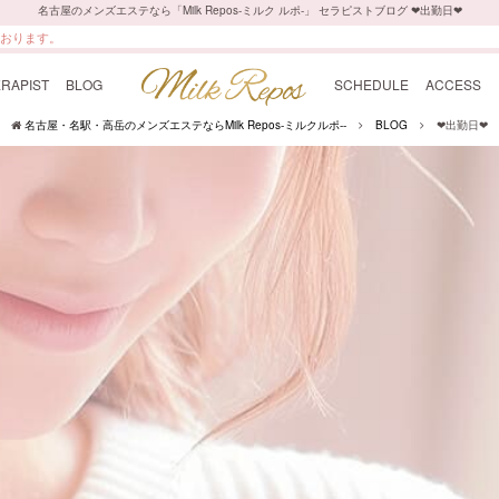
名古屋のメンズエステなら「Milk Repos-ミルク ルポ-」 セラピストブログ ‪‪❤︎‬出勤日‪‪❤︎‬
ております。
RAPIST
BLOG
SCHEDULE
ACCESS
名古屋・名駅・高岳のメンズエステならMilk Repos-ミルクルポ--
BLOG
‪‪❤︎‬出勤日‪‪❤︎‬