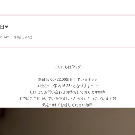
‪‪❤︎‬
05 14:18
珠菜(しゅな)
こんにちは⑅︎ᩥ𞄵•ܸ · •ܸ⑅︎ᩥ𞄵
本日15:00~22:00出勤しています✨✨
※最短のご案内16:35~となりますので
ぜひぜひお問い合わせお待ちしております💌💭
すでにご予約頂いている仲良しさんありがとうございます😳
気をつけてお越しください🙌🏻