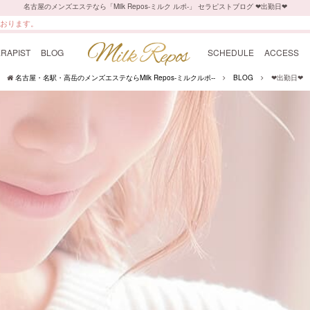
名古屋のメンズエステなら「Milk Repos-ミルク ルポ-」 セラピストブログ ❤︎出勤日❤︎
最上級の癒しをご提供いたします。
ております。
RAPIST
BLOG
SCHEDULE
ACCESS
名古屋・名駅・高岳のメンズエステならMilk Repos-ミルクルポ--
BLOG
❤︎出勤日❤︎