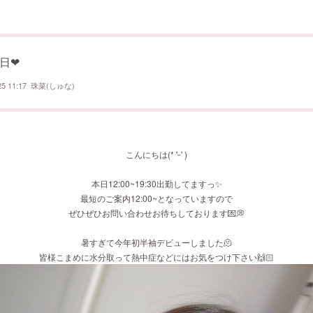
日❤︎
25 11:17
珠菜(しゅな)
こんにちは(* 'ᵕ' )
本日12:00~19:30出勤してますっ✨️
最短のご案内12:00~となっていますので
ぜひぜひお問い合わせお待ちしております💌💭
暑すぎて今年初半袖デビューしました🫠
皆様こまめに水分取って熱中症などにはお気をつけ下さい🙌🏻