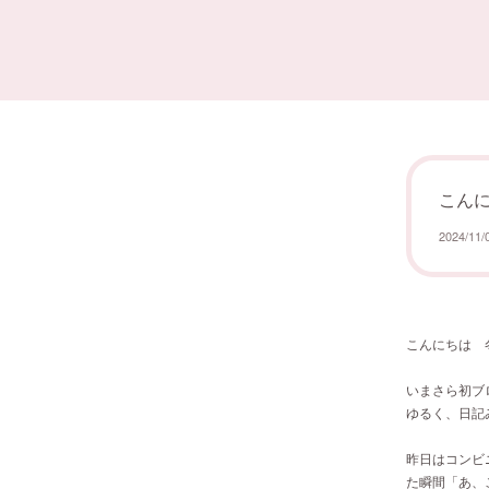
こん
2024/11/
こんにちは 
いまさら初ブロ
ゆるく、日記
昨日はコンビ
た瞬間「あ、