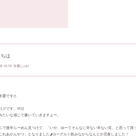
にちは
05 10:19
冬憂(ふゆ)
冬憂です⛄️
グです。🫶🏻
みたいな感じで書いていきますよ〜。
ニで激辛らーめん見つけて、「いや、ゆーてそんなに辛ない辛ない笑」と思って買
これあかんやつ」となりました🌶️ヨーグルト飲みながらなんとか完食しました！