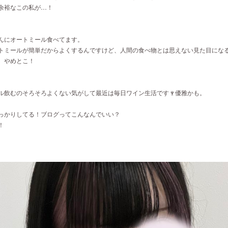
余裕なこの私が…！
んにオートミール食べてます。
トミールが簡単だからよくするんですけど、人間の食べ物とは思えない見た目にな
。やめとこ！
ル飲むのそろそろよくない気がして最近は毎日ワイン生活です🍷優雅かも。
っかりしてる！ブログってこんなんでいい？
！