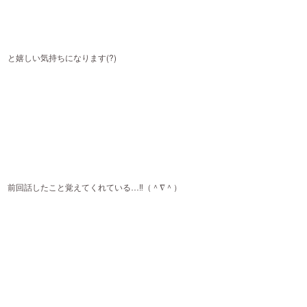
と嬉しい気持ちになります(?)
前回話したこと覚えてくれている…‼︎（＾∇＾）