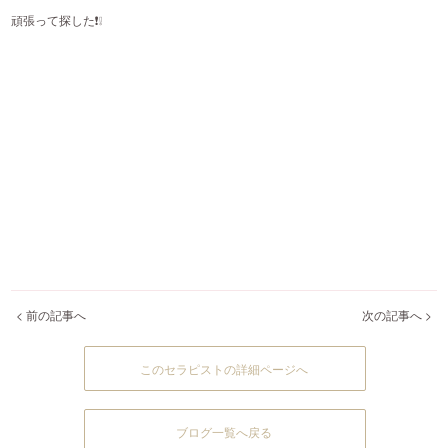
頑張って探した❗️❕
< 前の記事へ
次の記事へ >
このセラピストの詳細ページへ
ブログ一覧へ戻る