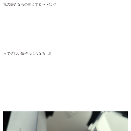
私の好きなもの覚えてる〜〜😏🤍
って嬉しい気持ちにもなる…❕❕