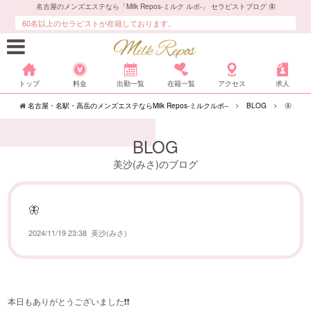
名古屋のメンズエステなら「Milk Repos-ミルク ルポ-」 セラピストブログ 🦋
60名以上のセラピストが在籍しております。
トップ
料金
出勤一覧
在籍一覧
アクセス
求人
名古屋・名駅・高岳のメンズエステならMilk Repos-ミルクルポ--
BLOG
🦋
BLOG
美沙(みさ)のブログ
🦋
2024/11/19 23:38
美沙(みさ)
本日もありがとうございました❗️❗️