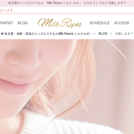
名古屋のメンズエステなら「Milk Repos-ミルク ルポ-」 セラピストブログ 出勤します︎🤍
ております。
RAPIST
BLOG
SCHEDULE
ACCESS
名古屋・名駅・高岳のメンズエステならMilk Repos-ミルクルポ--
BLOG
出勤します︎🤍