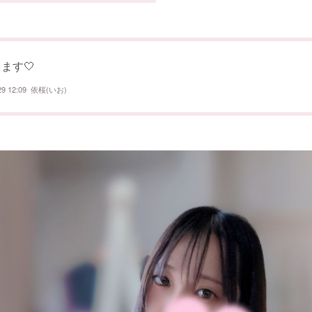
ます︎🤍
29 12:09
依桜(いお)