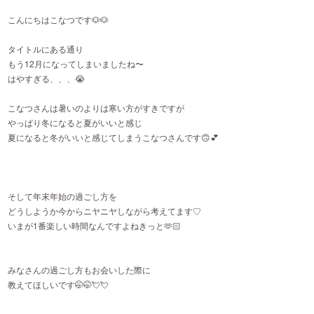
こんにちはこなつです🐶🐶
タイトルにある通り
もう12月になってしまいましたね〜
はやすぎる、、、😭
こなつさんは暑いのよりは寒い方がすきですが
やっぱり冬になると夏がいいと感じ
夏になると冬がいいと感じてしまうこなつさんです🙃💕
そして年末年始の過ごし方を
どうしようか今からニヤニヤしながら考えてます♡
いまが1番楽しい時間なんですよねきっと🫶🏻
みなさんの過ごし方もお会いした際に
教えてほしいです🤭🤭💘💘