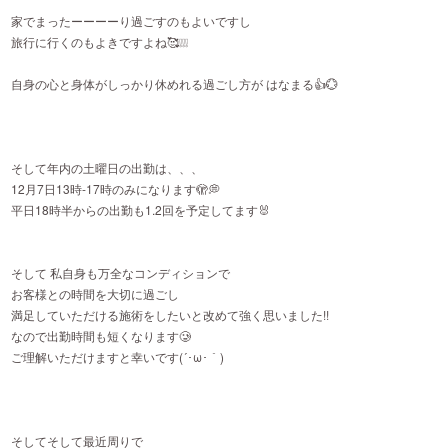
家でまったーーーーり過ごすのもよいですし
旅行に行くのもよきですよね🥰❕❕❕
自身の心と身体がしっかり休めれる過ごし方が はなまる👍💮
そして年内の土曜日の出勤は、、、
12月7日13時-17時のみになります🫣💭
平日18時半からの出勤も1.2回を予定してます🐰
そして 私自身も万全なコンディションで
お客様との時間を大切に過ごし
満足していただける施術をしたいと改めて強く思いました!!
なので出勤時間も短くなります🥲
ご理解いただけますと幸いです(´･ω･｀)
そしてそして最近周りで