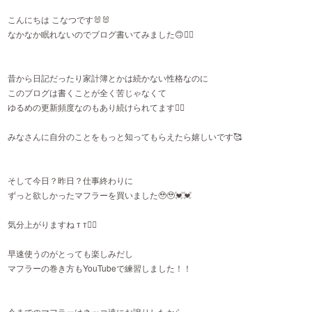
こんにちは こなつです🐰🐰
なかなか眠れないのでブログ書いてみました🙃✌🏻
昔から日記だったり家計簿とかは続かない性格なのに
このブログは書くことが全く苦じゃなくて
ゆるめの更新頻度なのもあり続けられてます🙂‍↕️
みなさんに自分のことをもっと知ってもらえたら嬉しいです🥰
そして今日？昨日？仕事終わりに
ずっと欲しかったマフラーを買いました🥹🥹💓💓
気分上がりますね‬ т т✌🏻
早速使うのがとっても楽しみだし
マフラーの巻き方もYouTubeで練習しました！！
今までのマフラーはネッコ達にお譲りしたから