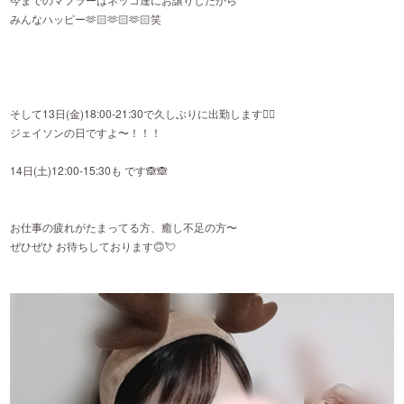
みんなハッピー🫶🏻🫶🏻🫶🏻笑
そして13日(金)18:00-21:30で久しぶりに出勤します🙂‍↕️
ジェイソンの日ですよ〜！！！
14日(土)12:00-15:30も です🙈🙈
お仕事の疲れがたまってる方、癒し不足の方〜
ぜひぜひ お待ちしております🙃💘