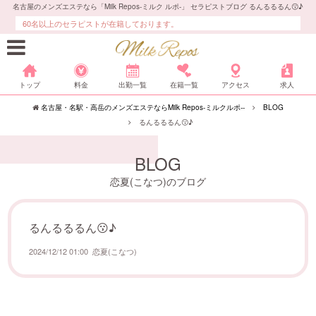
名古屋のメンズエステなら「Milk Repos-ミルク ルポ-」 セラピストブログ るんるるるん😗♪
60名以上のセラピストが在籍しております。
トップ
料金
出勤一覧
在籍一覧
アクセス
求人
名古屋・名駅・高岳のメンズエステならMilk Repos-ミルクルポ--
BLOG
るんるるるん😗♪
BLOG
恋夏(こなつ)のブログ
るんるるるん😗♪
2024/12/12 01:00
恋夏(こなつ)