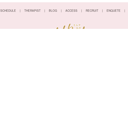
SCHEDULE
THERAPIST
BLOG
ACCESS
RECRUIT
ENQUETE
営業時間:11:00〜24:00
受付:10:00〜23:00）
名古屋市東区泉２丁目１−２８
070-1274-8617
TEL
優良メンズエステと出張マッサージ探しはここ
メンエスリクルート