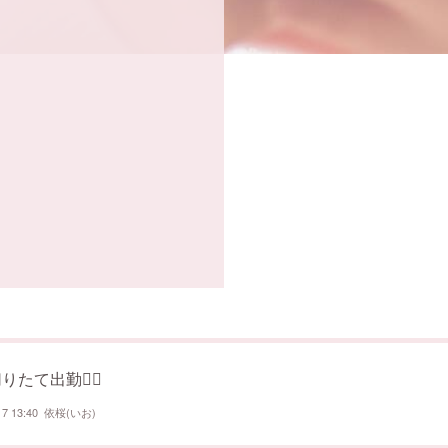
たて出勤💇‍♀️
17 13:40
依桜(いお)