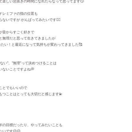
て楽しい息抜きの時間になれたらなって思ってます😏
ドレミファの指の位置も
ないですが がんばってみたいです✌🏻
が昔からすごく好きで
と無理だと思って生きてきましたが
みたい！と最近になって気持ちが変わってきました🥰
ない"、"無理"って決めつけることは
いないことですよね💭
ことでもいいので
もつことはとっても大切だと感じます💫
年の目標だったり、やってみたいことも
いです😉😉