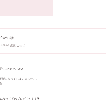
∩^ω^∩㊗️
21 08:00
恋夏(こなつ)
/こなつ/です🌻🌻
更新になってしまいました、、

年になって初のブログです！！💗