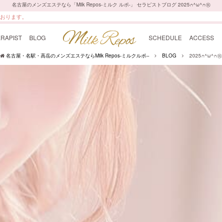
名古屋のメンズエステなら「Milk Repos-ミルク ルポ-」 セラピストブログ 2025∩^ω^∩㊗️
最上級の癒しをご提供いたします。
ております。
RAPIST
BLOG
SCHEDULE
ACCESS
名古屋・名駅・高岳のメンズエステならMilk Repos-ミルクルポ--
BLOG
2025∩^ω^∩㊗️