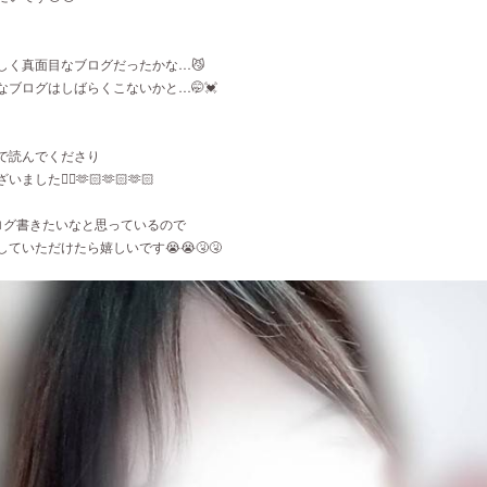
しく真面目なブログだったかな…😼
なブログはしばらくこないかと…🤭💓
で読んでくださり
した🙂‍↕️🫶🏻🫶🏻🫶🏻
ログ書きたいなと思っているので
ていただけたら嬉しいです😭😭🤧🤧