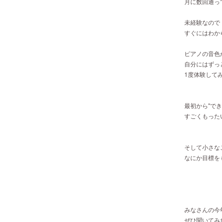
月に数回通っ
未経験なので
すぐにはわから
ピアノの音色
自分にはずっ
1度体験して
最初から"でき
すごくもった
そして小さな
なにか目標を
みなさんの今
ぜひ聞いてみた