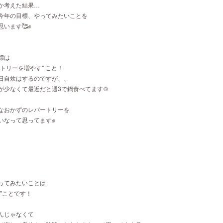
か考えた結果…
今年の目標、やってみたいことを
います🥰✊
標は
トリーを増やす" こと！
日自炊はするのですが、、
が少なくて最近だと週3で鍋食べてます🍲
なおかずのレパートリーを
いなって思ってます✊
ってみたいことは
"ことです！
んじゃなくて