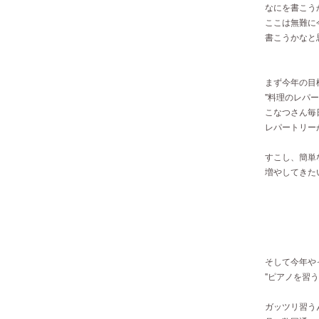
なにを書こう
ここは無難に
書こうかなと思
まず今年の目
"料理のレパー
こなつさん毎
レパートリー
すこし、簡単
増やしてきた
そして今年や
"ピアノを習う
ガッツリ習う