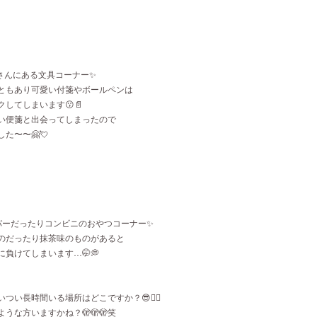
屋さんにある文具コーナー✨
ともあり可愛い付箋やボールペンは
してしまいます😗📄
い便箋と出会ってしまったので
た〜〜🤗💘
パーだったりコンビニのおやつコーナー✨
のだったり抹茶味のものがあると
負けてしまいます…🤭💭
つい長時間いる場所はどこですか？😎✌🏻
うな方いますかね？🫣🫣🫣笑