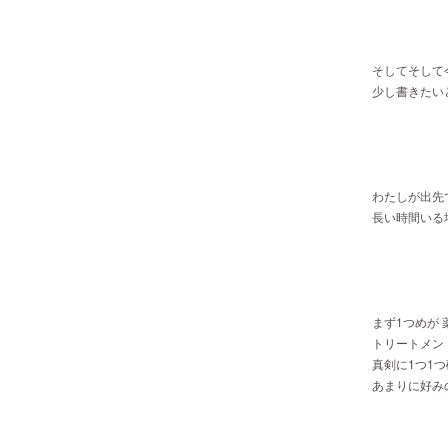
そしてそして
少し書きたいと
わたしが出先
長い時間いる場所
まず1つめが
トリートメン
真剣に1つ1つ
あまりに好みの