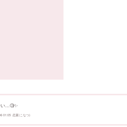
い…🧐✨
06 01:05
恋夏(こなつ)