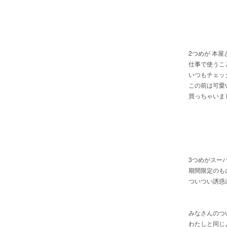
2つめが 本
仕事で使うこ
いつもチェック
この前は可愛
買っちゃいまし
3つめがスー
期間限定のも
ついつい誘惑に
みなさんのつい
わたしと同じよ