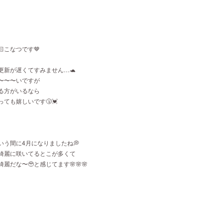
🏻こなつです🤎
更新が遅くてすみません…🐢
〜〜〜いですが
る方がいるなら
ても嬉しいです🤧💓
いう間に4月になりましたね💭
綺麗に咲いてるとこが多くて
麗だな〜🥹と感じてます🌸🌸🌸