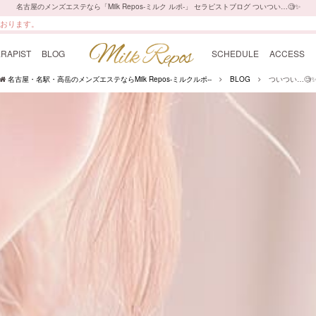
名古屋のメンズエステなら「Milk Repos-ミルク ルポ-」 セラピストブログ ついつい…🧐✨
最上級の癒しをご提供いたします。
ております。
RAPIST
BLOG
SCHEDULE
ACCESS
名古屋・名駅・高岳のメンズエステならMilk Repos-ミルクルポ--
BLOG
ついつい…🧐