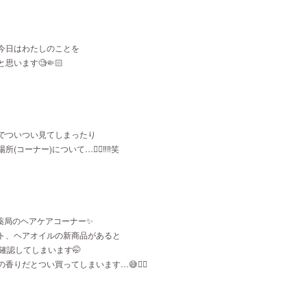
今日はわたしのことを
思います🧐🤏🏻
でついつい見てしまったり
(コーナー)について…✌🏻‼️‼️笑
 薬局のヘアケアコーナー✨
ト、ヘアオイルの新商品があると
確認してしまいます🤭
香りだとつい買ってしまいます…😅✌🏻