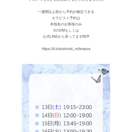
一週間以上前から予約が確定できる
セラピスト予約は
本指名のお客様のみ
XのDMもしくは
公式LINEから承ってます💌💭
https://lit.link/shiroki_milkrepos