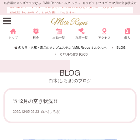
名古屋のメンズエステなら「Milk Repos-ミルク ルポ-」 セラピストブログ ‎☃️12月の空き状況‎☃️
本格エステ・マッサージにより、最上級の癒しをご提供いたします。
60名以上のセラピストが在籍しております。
トップ
料金
出勤一覧
在籍一覧
アクセス
求人
名古屋・名駅・高岳のメンズエステならMilk Repos-ミルクルポ--
BLOG
‎☃️12月の空き状況‎☃️
BLOG
白木(しろき)のブログ
‎☃️12月の空き状況‎☃️
2025/12/05 02:23
白木(しろき)