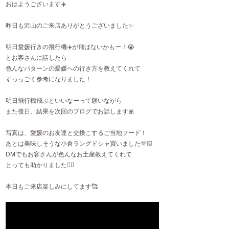
おはようございます☀️
昨日も沢山のご来店ありがとうございました✨️
明日愛媛行きの飛行機✈️が飛ばないかもー！😭
とお客さんに話したら
色んなパターンの愛媛への行き方を教えてくれて
すっっごく参考になりました！
明日飛行機飛ぶといいなーって願いながら
また後日、結果を次回のブログでお話します🎀
写真は、愛媛のお友達と交換こするご当地フード！
あとは美味しそうな小倉ラングドシャ買いました🫶🏻
DMでもお客さんが色んなお土産教えてくれて
とっても助かりました👍🏻
本日もご来店楽しみにしてます🥰