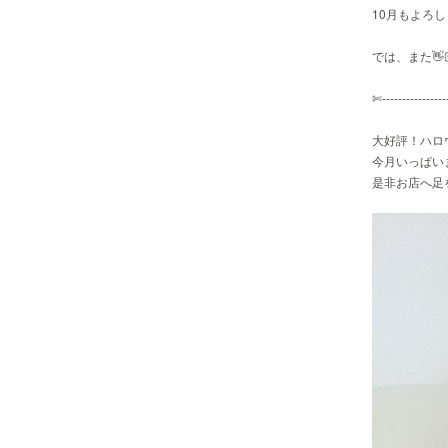
10月もよろしくお
では、また👋🏻
✄---------------
大好評！ハロ
今月いっぱい
是非お店へ足を運