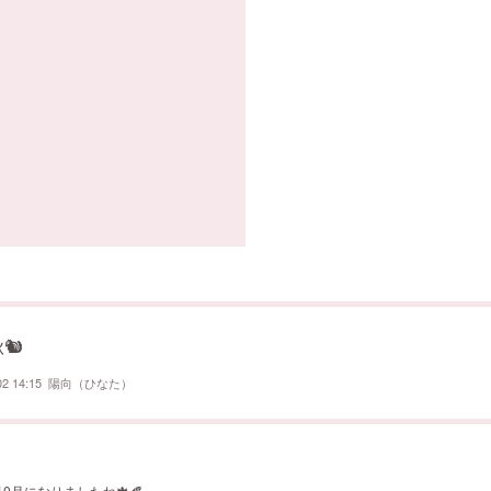
秋🐿
02 14:15
陽向（ひなた）
0月になりましたね🍁🍂