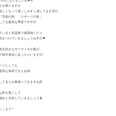
さが残りますが
涼しくなって過ごしやすく感じてます👏🏻
「芸術の秋」「スポーツの秋」
てる最高な季節です🫶🏻
ていると気温差で体調崩したり
をつけていきましょうね🤞🏻💗
期大好きなサツマイモや栗が
毎年食欲に走っちゃいます🏃‍♂️
ーツにしても
最高な食材ですよね🤤
してるとお腹減ってきますね笑
な秋を過ごして
陽向と共有していきましょう🕺
ここまで！