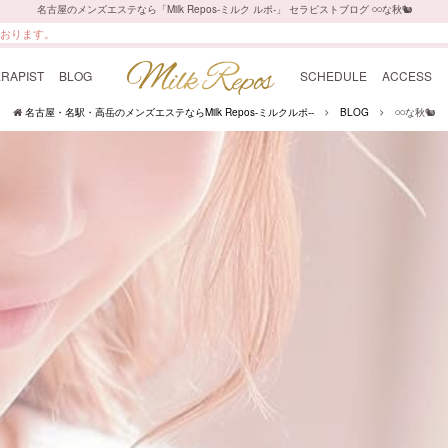
名古屋のメンズエステなら「Milk Repos-ミルク ルポ-」 セラピストブログ 𓏸𓏸な秋🐿
ております。
RAPIST
BLOG
SCHEDULE
ACCESS
名古屋・名駅・高岳のメンズエステならMilk Repos-ミルクルポ--
BLOG
𓏸𓏸な秋🐿