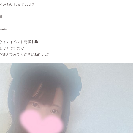
願いします🙇🏻‍♀️🤍
‪
----‐✄
ウィンイベント開催中👻
まで！ですので
んでみてくださいね(* ᴗ͈ˬᴗ͈)”