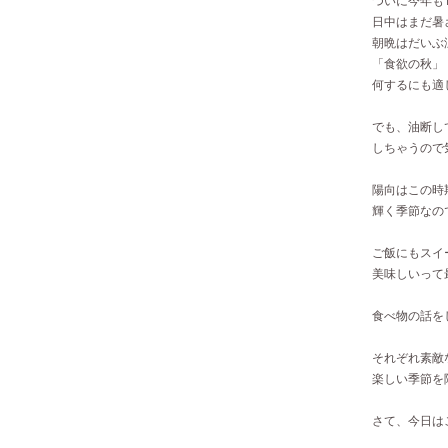
日中はまだ暑
朝晩はだいぶ
「食欲の秋」
何するにも適し
でも、油断し
しちゃうので気
陽向はこの時
輝く季節なので
ご飯にもスイ
美味しいって
食べ物の話を
それぞれ素敵
楽しい季節を
さて、今日は