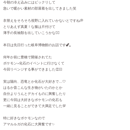
今朝の冷え込みにはビックリして
急いで暖かい素材の部屋着を出してきました笑
衣替えをそろそろ視野に入れていかないとですね💭
とりあえず真夏！な服は片付けて
薄手の長袖類を出していこうかな👍🏻
本日は先日行った岐阜博物館のお話です🦖⸒⸒
何年か前に豊橋で開催されてた
ポケモン×化石のイベントに行けなくて
今回リベンジする事ができました👏🏻
実は陽向、恐竜とか化石が大好きで…🤍
はるか昔こんな生き物がいたのかとか
自分よりうんとデカイものに興奮したり
更に今回は大好きなポケモンの化石も
一緒に見ることができて大満足でした💯
特に好きなポケモンなので
アマルルガの化石に大興奮です✨