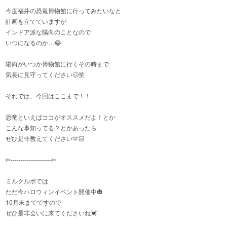
今度福井の恐竜博物館に行ってみたいなと
計画を立てていますが
インドア派な陽向のことなので
いつになるのか…😂
陽向がいつか博物館に行くその時まで
気長に見守ってください🥴笑
それでは、今回はここまで！！
恐竜といえばココがオススメだよ！とか
こんな事知ってる？とかあったら
ぜひ是非教えてください🫶🏻
✄-------------------‐✄
ミルクルポでは
ただ今ハロウィンイベント開催中🎃
10月末までですので
ぜひ是非会いに来てくださいね💓