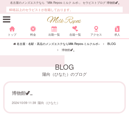
名古屋のメンズエステなら「Milk Repos-ミルク ルポ-」 セラピストブログ 博物館🦖⸒⸒
60名以上のセラピストが在籍しております。
トップ
料金
出勤一覧
在籍一覧
アクセス
求人
名古屋・名駅・高岳のメンズエステならMilk Repos-ミルクルポ--
BLOG
博物館🦖⸒⸒
BLOG
陽向（ひなた）のブログ
博物館🦖⸒⸒
2024/10/09 11:39
陽向（ひなた）