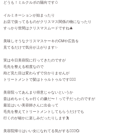
どうも！ミルクルポの陽向です🥚
イルミネーションが始まったり
お店で扱ってるものがクリスマス関係の物になったり
すっかり世間はクリスマスムードですね🎄
美味しそうなクリスマスケーキのCMや広告を
見てるだけで気分が上がります✨
実は今日美容院に行ってきたのですが
毛先を整える程度なので
殆ど見た目は変わらずで分かりませんが
トリートメントで髪はトゥルトゥルです💆🏻‍♀️
美容院ってあんまり得意じゃないというか
昔はめちゃくちゃ行くの嫌だ〜！って子だったのですが
最近はいい美容師さんに出会って
毛先を整えてトリートメントしてもらうだけでも
行くのが秘かに楽しみだったりします🕺
美容院帰りはいい女になれてる気がする‪🧏🏻‍♀️💞‬