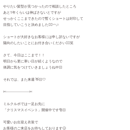
やりたい髪型が見つかったので相談したところ
あと1年くらいは伸ばさないとですが
せっかくここまできたので暫くショートは封印して
目指していこうと決めました👍🏻〰︎𓈒𓏸
ショートが大好きなお客様には申し訳ないですが
陽向のしたいことにお付き合いください🙂‍↕️笑
さて、今日はここまで！！
明日から更に寒い日が続くようなので
体調に気をつけていきましょうね🫶🏻
それでは、また来週 👋🏻‪🤍
✄-------------------‐✄
ミルクルポでは一足お先に
「クリスマスイベント」開催中です🎅🏻
可愛いお出迎え衣装で
お客様のご来店をお待ちしております🥴