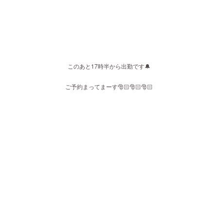
このあと17時半から出勤です🔔
ご予約まってまーす🎅🏻🎅🏻🎅🏻