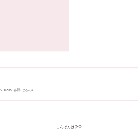

27 16:35
春野(はるの)
こんばんは🌛🤍