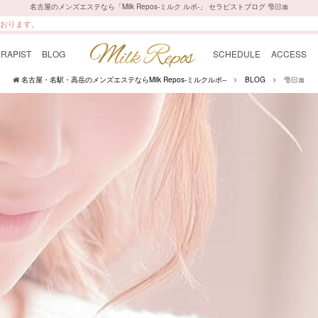
名古屋のメンズエステなら「Milk Repos-ミルク ルポ-」 セラピストブログ 🎅🏻🎀
ております。
RAPIST
BLOG
SCHEDULE
ACCESS
名古屋・名駅・高岳のメンズエステならMilk Repos-ミルクルポ--
BLOG
🎅🏻🎀