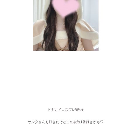
トナカイコスプレ🦌✨⬆️
サンタさんも好きだけどこの衣装1番好きかも♡